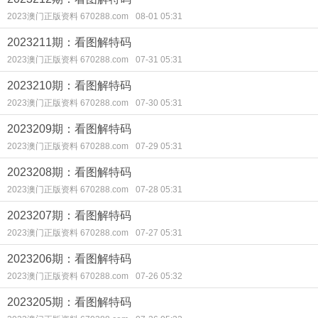
2023澳门正版资料 670288.com
08-01 05:31
2023211期：看图解特码
2023澳门正版资料 670288.com
07-31 05:31
2023210期：看图解特码
2023澳门正版资料 670288.com
07-30 05:31
2023209期：看图解特码
2023澳门正版资料 670288.com
07-29 05:31
2023208期：看图解特码
2023澳门正版资料 670288.com
07-28 05:31
2023207期：看图解特码
2023澳门正版资料 670288.com
07-27 05:31
2023206期：看图解特码
2023澳门正版资料 670288.com
07-26 05:32
2023205期：看图解特码