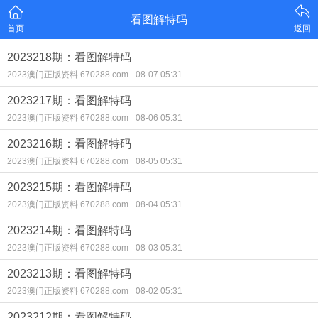
看图解特码
首页
返回
2023218期：看图解特码
2023澳门正版资料 670288.com
08-07 05:31
2023217期：看图解特码
2023澳门正版资料 670288.com
08-06 05:31
2023216期：看图解特码
2023澳门正版资料 670288.com
08-05 05:31
2023215期：看图解特码
2023澳门正版资料 670288.com
08-04 05:31
2023214期：看图解特码
2023澳门正版资料 670288.com
08-03 05:31
2023213期：看图解特码
2023澳门正版资料 670288.com
08-02 05:31
2023212期：看图解特码