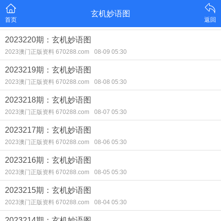
玄机妙语图
首页
返回
2023220期：玄机妙语图
2023澳门正版资料 670288.com
08-09 05:30
2023219期：玄机妙语图
2023澳门正版资料 670288.com
08-08 05:30
2023218期：玄机妙语图
2023澳门正版资料 670288.com
08-07 05:30
2023217期：玄机妙语图
2023澳门正版资料 670288.com
08-06 05:30
2023216期：玄机妙语图
2023澳门正版资料 670288.com
08-05 05:30
2023215期：玄机妙语图
2023澳门正版资料 670288.com
08-04 05:30
2023214期：玄机妙语图