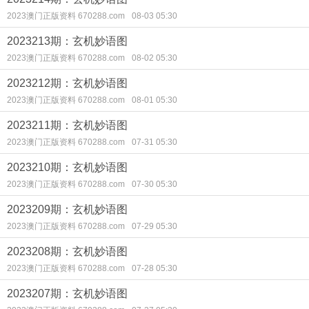
2023澳门正版资料 670288.com
08-03 05:30
2023213期：玄机妙语图
2023澳门正版资料 670288.com
08-02 05:30
2023212期：玄机妙语图
2023澳门正版资料 670288.com
08-01 05:30
2023211期：玄机妙语图
2023澳门正版资料 670288.com
07-31 05:30
2023210期：玄机妙语图
2023澳门正版资料 670288.com
07-30 05:30
2023209期：玄机妙语图
2023澳门正版资料 670288.com
07-29 05:30
2023208期：玄机妙语图
2023澳门正版资料 670288.com
07-28 05:30
2023207期：玄机妙语图