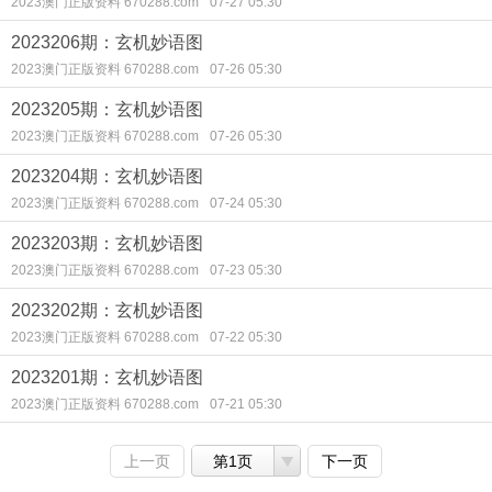
2023澳门正版资料 670288.com
07-27 05:30
2023206期：玄机妙语图
2023澳门正版资料 670288.com
07-26 05:30
2023205期：玄机妙语图
2023澳门正版资料 670288.com
07-26 05:30
2023204期：玄机妙语图
2023澳门正版资料 670288.com
07-24 05:30
2023203期：玄机妙语图
2023澳门正版资料 670288.com
07-23 05:30
2023202期：玄机妙语图
2023澳门正版资料 670288.com
07-22 05:30
2023201期：玄机妙语图
2023澳门正版资料 670288.com
07-21 05:30
上一页
第1页
下一页