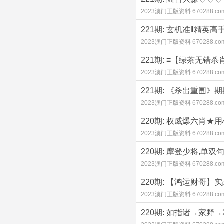
2023澳门正版资料 670288.co
221期: 玄机准‖精英
2023澳门正版资料 670288.co
221期: ≡【绿茶无错
2023澳门正版资料 670288.co
221期: 《杀出重围》
2023澳门正版资料 670288.co
220期: 权威爆六肖
2023澳门正版资料 670288.co
220期: 摩登少将,
2023澳门正版资料 670288.co
220期: 【鸿运财哥
2023澳门正版资料 670288.co
220期: 如指诸→家野