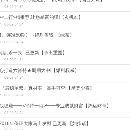
m
08-09 04:34
高手<二行>精推荐,让您暴富的猛!【玄机准】
m
08-09 04:34
杀肖、连准50期】→绝对省钱! 【绿茶】
m
08-09 04:34
期期乱杀一头--已更新【杀出重围】
m
08-09 04:34
★用心打造六肖特★期期大中!【爆料权威】
m
08-08 04:34
单双句『最稳单双』真材实、高手可查!【摩登少将】
m
08-08 04:34
】实战稳赚━━≮平特一肖≯━━专业成就财富【鸿运财哥】
m
08-08 04:34
→2018年保证大家马上发财,已更新 【如指诸】