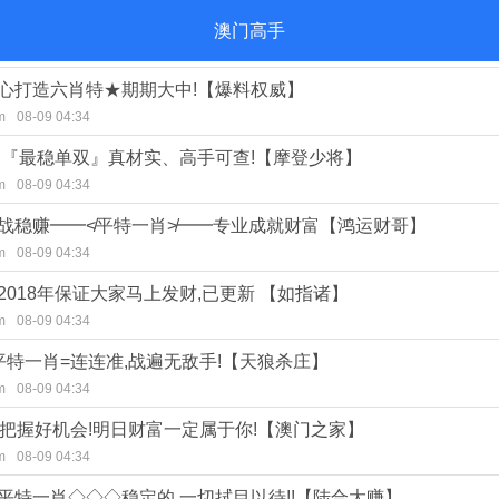
澳门高手
★用心打造六肖特★期期大中!【爆料权威】
m
08-09 04:34
单双句『最稳单双』真材实、高手可查!【摩登少将】
m
08-09 04:34
】实战稳赚━━≮平特一肖≯━━专业成就财富【鸿运财哥】
m
08-09 04:34
→2018年保证大家马上发财,已更新 【如指诸】
m
08-09 04:34
庄平特一肖=连连准,战遍无敌手!【天狼杀庄】
m
08-09 04:34
肖>把握好机会!明日财富一定属于你!【澳门之家】
m
08-09 04:34
◇◇平特一肖◇◇◇稳定的.一切拭目以待!!【陆合大赚】